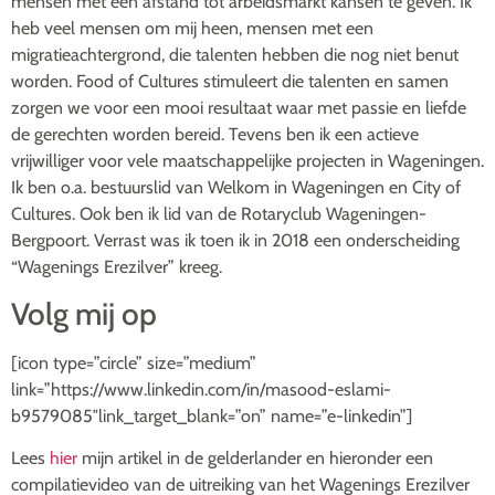
mensen met een afstand tot arbeidsmarkt kansen te geven. Ik
heb veel mensen om mij heen, mensen met een
migratieachtergrond, die talenten hebben die nog niet benut
worden. Food of Cultures stimuleert die talenten en samen
zorgen we voor een mooi resultaat waar met passie en liefde
de gerechten worden bereid. Tevens ben ik een actieve
vrijwilliger voor vele maatschappelijke projecten in Wageningen.
Ik ben o.a. bestuurslid van Welkom in Wageningen en City of
Cultures. Ook ben ik lid van de Rotaryclub Wageningen-
Bergpoort. Verrast was ik toen ik in 2018 een onderscheiding
“Wagenings Erezilver” kreeg.
Volg mij op
[icon type=”circle” size=”medium”
link=”https://www.linkedin.com/in/masood-eslami-
b9579085″link_target_blank=”on” name=”e-linkedin”]
Lees
hier
mijn artikel in de gelderlander en hieronder een
compilatievideo van de uitreiking van het Wagenings Erezilver