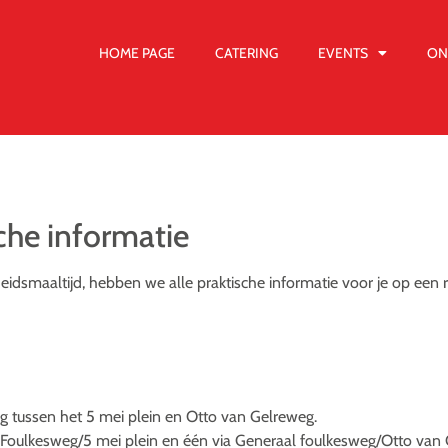
HOME PAGE
CATERING
EVENTS
ON
che informatie
dsmaaltijd, hebben we alle praktische informatie voor je op een rij
eg tussen het 5 mei plein en Otto van Gelreweg.
aal Foulkesweg/5 mei plein en één via Generaal foulkesweg/Otto va