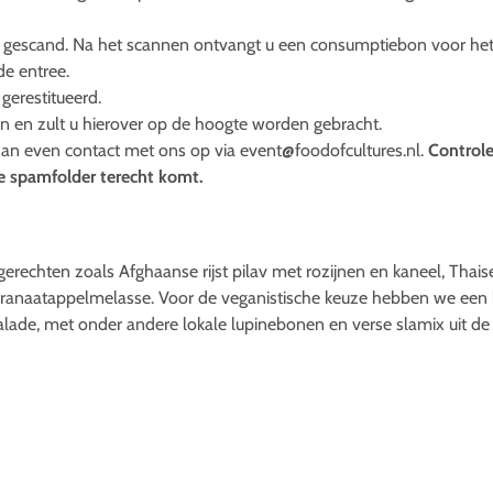
dt gescand. Na het scannen ontvangt u een consumptiebon voor het
 de entree.
 gerestitueerd.
en en zult u hierover op de hoogte worden gebracht.
an even contact met ons op via event@foodofcultures.nl.
Controle
e spamfolder terecht komt.
r gerechten zoals Afghaanse rijst pilav met rozijnen en kaneel, Tha
granaatappelmelasse. Voor de veganistische keuze hebben we een he
lade, met onder andere lokale lupinebonen en verse slamix uit de